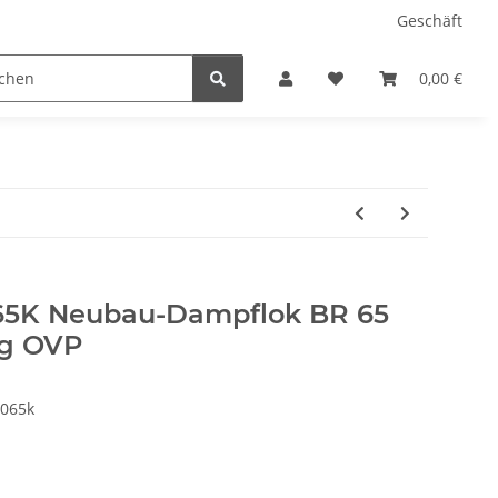
Geschäft
ärklin HO
Modellautos Spur N
Modellautos Spur H
0,00 €
65K Neubau-Dampflok BR 65
ig OVP
4065k