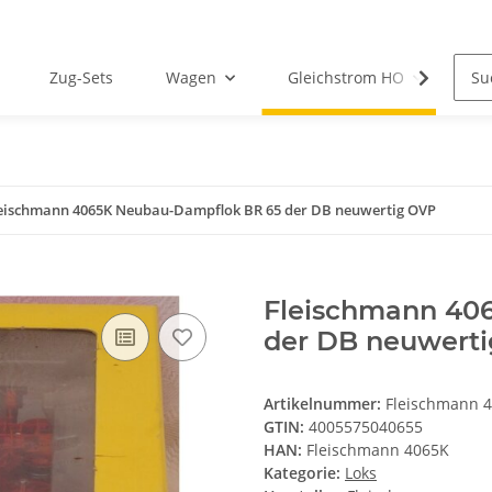
Zug-Sets
Wagen
Gleichstrom HO
M
eischmann 4065K Neubau-Dampflok BR 65 der DB neuwertig OVP
Fleischmann 40
der DB neuwert
Artikelnummer:
Fleischmann 
GTIN:
4005575040655
HAN:
Fleischmann 4065K
Kategorie:
Loks