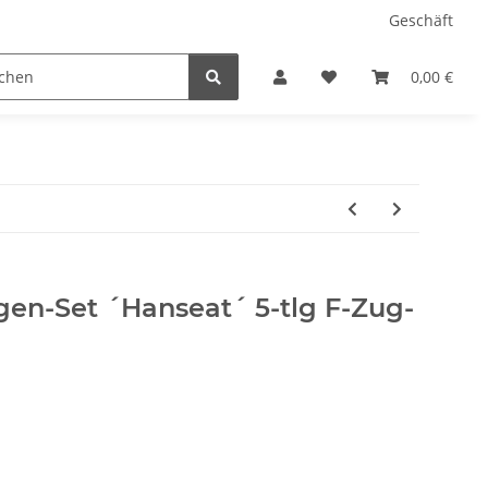
Geschäft
ärklin HO
Modellautos Spur N
Modellautos Spur H
0,00 €
en-Set ´Hanseat´ 5-tlg F-Zug-